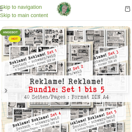
Skip to navigation
Start
/
Digitale Papiere
/
Bundles & Sets
Skip to main content
ANGEBOT
HOT